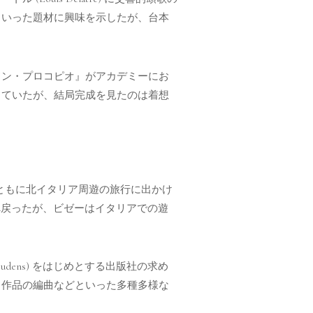
といった題材に興味を示したが、台本
ドン・プロコピオ』がアカデミーにお
していたが、結局完成を見たのは着想
とともに北イタリア周遊の旅行に出かけ
へ戻ったが、ビゼーはイタリアでの遊
udens) をはじめとする出版社の求め
る作品の編曲などといった多種多様な