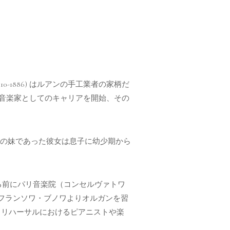
0-1886) はルアンの手工業者の家柄だ
て音楽家としてのキャリアを開始、その
サルトの妹であった彼女は息子に幼少期から
える前にパリ音楽院（コンセルヴァトワ
フランソワ・ブノワよりオルガンを習
。リハーサルにおけるピアニストや楽