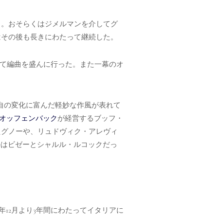
る。おそらくはジメルマンを介してグ
はその後も長きにわたって継続した。
して編曲を盛んに行った。また一幕のオ
自の変化に富んだ軽妙な作風が表れて
オッフェンバック
が経営するブッフ・
たグノーや、リュドヴィク・アレヴィ
のはビゼーとシャルル・ルコックだっ
年12月より3年間にわたってイタリアに