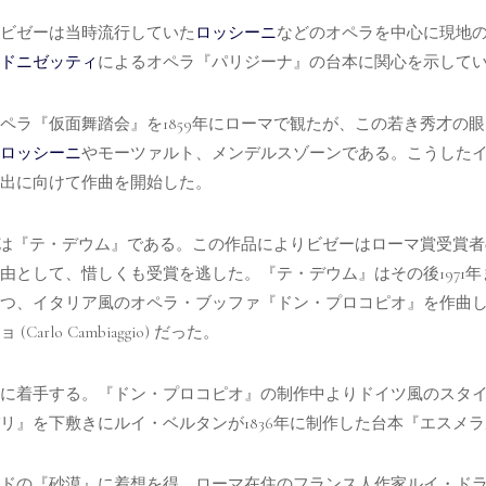
ビゼーは当時流行していた
ロッシーニ
などのオペラを中心に現地の音
ドニゼッティ
によるオペラ『パリジーナ』の台本に関心を示して
ペラ『仮面舞踏会』を1859年にローマで観たが、この若き秀才の
ロッシーニ
やモーツァルト、メンデルスゾーンである。こうした
出に向けて作曲を開始した。
たのは『テ・デウム』である。この作品によりビゼーはローマ賞受賞
由として、惜しくも受賞を逃した。『テ・デウム』はその後1971
つ、イタリア風のオペラ・ブッファ『ドン・プロコピオ』を作曲
lo Cambiaggio) だった。
に着手する。『ドン・プロコピオ』の制作中よりドイツ風のスタ
リ』を下敷きにルイ・ベルタンが1836年に制作した台本『エスメ
『砂漠』に着想を得、ローマ在住のフランス人作家ルイ・ドラートル (Lo