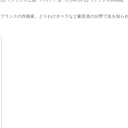
Bizet) はフランスの作曲家。とりわけオペラなど劇音楽の分野で名を