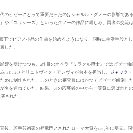
代のビゼーにとって重要だったのはシャルル・グノーの影響であ
』や『ユリシーズ』といったグノーの作品に親しみ、両者の交流
の影響下でピアノ小品の作曲を始めるようになり、同時に生活手段と
表した。
影響を受けつつも、2作目のオペラ『ミラクル博士』ではビゼー独
on Battu) とリュドヴィク・アレヴィが台本を担当し、
ジャック・
ために制作された。このときの審査員にはかつてビゼーが傾倒し
が名を連ねていた。結果、78の応募者の中から一等賞に選ばれた
上演された。
後、若手芸術家の登竜門とされたローマ大賞を1857年に受賞。同