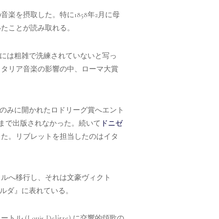
楽を摂取した。特に1858年2月に母
いたことが読み取れる。
眼には粗雑で洗練されていないと写っ
イタリア音楽の影響の中、ローマ大賞
者のみに開かれたロドリーグ賞へエント
年まで出版されなかった。続いて
ドニゼ
した。リブレットを担当したのはイタ
イルへ移行し、それは文豪ヴィクト
ラルダ』に表れている。
uis Delâtre) に交響的頌歌の