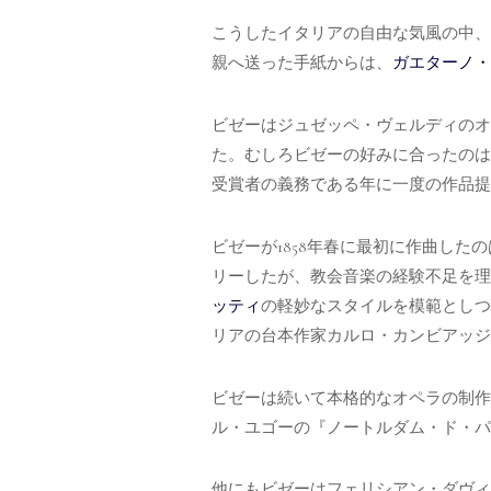
こうしたイタリアの自由な気風の中、
親へ送った手紙からは、
ガエターノ・
ビゼーはジュゼッペ・ヴェルディのオ
た。むしろビゼーの好みに合ったのは
受賞者の義務である年に一度の作品提
ビゼーが1858年春に最初に作曲し
リーしたが、教会音楽の経験不足を理
ッティ
の軽妙なスタイルを模範としつ
リアの台本作家カルロ・カンビアッジョ (Car
ビゼーは続いて本格的なオペラの制作
ル・ユゴーの『ノートルダム・ド・パ
他にもビゼーはフェリシアン・ダヴィドの