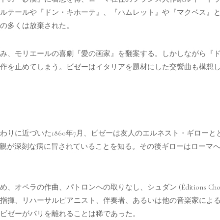
ルテールや『ドン・キホーテ』、『ハムレット』や『マクベス』
の多くは放棄された。
み、モリエールの喜劇『愛の画家』を翻案する。しかしながら『
作を止めてしまう。ビゼーはイタリアを題材にした交響曲も構想
わりに近づいた1860年7月、ビゼーは友人のエルネスト・ギロー
母親が深刻な病に冒されていることを知る。その後ギローはローマ
ペラの作曲、パトロンへの取りなし、シュダン (Éditions Cho
指揮、リハーサルピアニスト、伴奏者、あるいは他の音楽家によ
ビゼーがパリを離れることは稀であった。