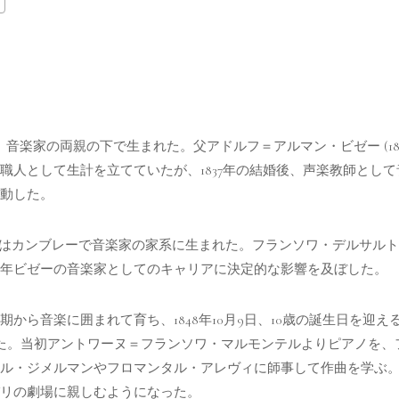
日、音楽家の両親の下で生まれた。父アドルフ＝アルマン・ビゼー (181
職人として生計を立てていたが、1837年の結婚後、声楽教師とし
動した。
1861) はカンブレーで音楽家の家系に生まれた。フランソワ・デル
年ビゼーの音楽家としてのキャリアに決定的な影響を及ぼした。
から音楽に囲まれて育ち、1848年10月9日、10歳の誕生日を迎
た。当初アントワーヌ＝フランソワ・マルモンテルよりピアノを、
ル・ジメルマンやフロマンタル・アレヴィに師事して作曲を学ぶ
リの劇場に親しむようになった。