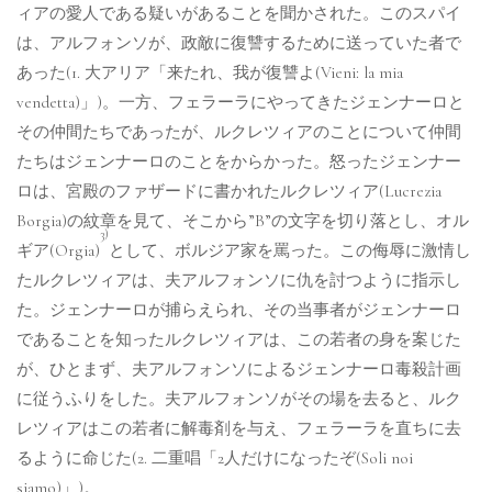
ィアの愛人である疑いがあることを聞かされた。このスパイ
は、アルフォンソが、政敵に復讐するために送っていた者で
あった(1. 大アリア「来たれ、我が復讐よ(Vieni: la mia
vendetta)」)。一方、フェラーラにやってきたジェンナーロと
その仲間たちであったが、ルクレツィアのことについて仲間
たちはジェンナーロのことをからかった。怒ったジェンナー
ロは、宮殿のファザードに書かれたルクレツィア(Lucrezia
Borgia)の紋章を見て、そこから”B”の文字を切り落とし、オル
3)
ギア(Orgia)
として、ボルジア家を罵った。この侮辱に激情し
たルクレツィアは、夫アルフォンソに仇を討つように指示し
た。ジェンナーロが捕らえられ、その当事者がジェンナーロ
であることを知ったルクレツィアは、この若者の身を案じた
が、ひとまず、夫アルフォンソによるジェンナーロ毒殺計画
に従うふりをした。夫アルフォンソがその場を去ると、ルク
レツィアはこの若者に解毒剤を与え、フェラーラを直ちに去
るように命じた(2. 二重唱「2人だけになったぞ(Soli noi
siamo)」)。