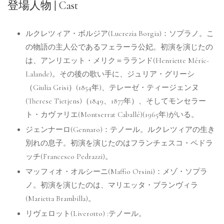
登場人物 | Cast
ルクレツィア・ボルジア(Lucrezia Borgia)：ソプラノ。こ
の物語の主人公であるフェラーラ公妃。初演を演じたの
は、アンリエット・メリク＝ラランド(Henriette Méric-
Lalande)。その後の歌い手に、ジュリア・グリーシ
（Giulia Grisi）(1854年)、テレーゼ・ティージェンヌ
(Therese Tietjens)（1849、1877年）、そしてモンセラー
ト・カヴァリエ(Montserrat Caballé)(1965年)がいる。
ジェンナーロ(Gennaro)：テノール。ルクレツィアの生き
別れの息子。初演を演じたのはフランチェスコ・ペドラ
ッチ(Francesco Pedrazzi)。
マッフィオ・オルシーニ(Maffio Orsini)：メゾ・ソプラ
ノ。初演を演じたのは、マリエッタ・ブランヴィラ
(Marietta Brambilla)。
リヴェロット(Liverotto) :テノール。