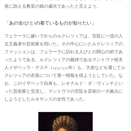
覚に訴える教皇の娘の威光であったと言えよう。
「あの女(ひと)の着ているものが知りたい」
フェラーラに嫁いでからのルクレツィアは、宮廷に一流の人
文主義者や芸術家を招いた。その中心にいたルクレツィアの
ファッションは、フェラーラに訪れる人びとの関心の的であ
ったようである。ルクレツィアの義姉であるマントヴァ候夫
人イザベッラ・デステ（1474-1539年）も、大使などを通じてル
クレツィアの衣装について逐一情報を得ようとしていた。な
お、このイザベッラ自身も、レオナルド・ダ・ヴィンチとい
った芸術家と交流し、マントヴァの宮廷を芸術の一大拠点に
しようとしたルネサンスの女性であった。