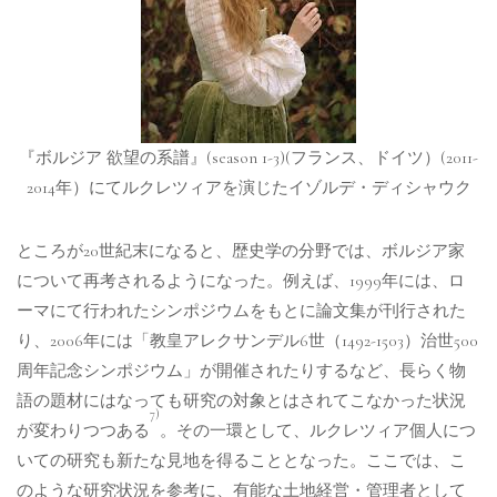
『ボルジア 欲望の系譜』(season 1-3)(フランス、ドイツ）(2011-
2014年）にてルクレツィアを演じたイゾルデ・ディシャウク
ところが20世紀末になると、歴史学の分野では、ボルジア家
について再考されるようになった。例えば、1999年には、ロ
ーマにて行われたシンポジウムをもとに論文集が刊行された
り、2006年には「教皇アレクサンデル6世（1492-1503）治世500
周年記念シンポジウム」が開催されたりするなど、長らく物
語の題材にはなっても研究の対象とはされてこなかった状況
7)
が変わりつつある
。その一環として、ルクレツィア個人につ
いての研究も新たな見地を得ることとなった。ここでは、こ
のような研究状況を参考に、有能な土地経営・管理者として