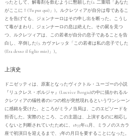
ったとして、解毒剤を飲むように懇願した(2. 二重唱「あなた
がここに！(Tu pur qui)」)。ルクレツィアが自分は母であるこ
とを告げても、ジェンナーロはその申し出を断った。こうし
て毒がまわり、ジェンナーロの息は絶えた。その屍を見つ
つ、ルクレツィアは、この若者が自分の息子であることを告
白し、卒倒した(3. カヴァレッタ「この若者は私の息子でした
(Era desso il figlio mio)」)。
上演史
ドニゼッティは、原案となったヴィクトル・ユーゴーの小説
『リュクレス・ボルジャ』(Lucrèce Borgia)の中に描かれるル
クレツィアの犠牲者の6つの棺が突然現れるというワンシーン
に感銘を受けた。ところがミラノ当局は、このエピソードを
拒否した。実際のところ、この主題は、上演するのに相応し
くないと判断されていたために、1833年12月、ミラノのスカラ
座で初演日を迎えるまで、3年の月日を要することになった。