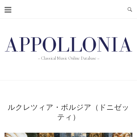
Skip
to
content
Home
– Classical Music Online Database –
ルクレツィア・ボルジア（ドニゼッ
ティ）