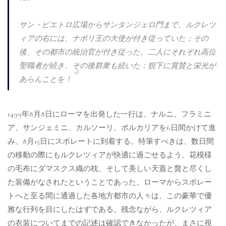
サン・ピエトロ広場からサンタンジェロ門まで、ルクレツ
ィアの右には、ナポリ王の大使が付き従っていた；その
後、その都市の統治官が付き従った。二人にそれぞれ高位
聖職者が続き、その後群衆も続いた：猊下に賞賛と栄光が
9)
あらんことを！
1499年8月8日にローマを出発した一行は、ナルニ、フラミニ
ア、サンジェミニ、カルソーリ、ポルカリアを6日間かけて進
み、8月15日にスポレートに到着する。特筆すべきは、数日間
の移動の際にもルクレツィアが快適に過ごせるよう、花模様
の毛布にダマスクス織の枕、そして美しい天蓋と贅と尽くし
た装備がなされたということであった。ローマからスポレー
トへと至る間に通過した各地方都市の人々は、この豪華で優
雅な行列を目にしたはずである。残念ながら、ルクレツィア
の衣装についてまでの記述は確認できなかったが、まさに視