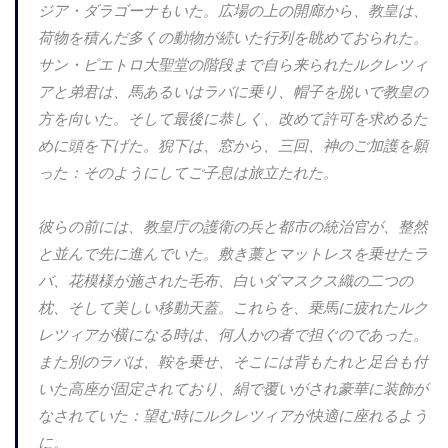
ジア・ダラゴーナもいた。広場の上の開廊から、教皇は、
荷物を積んだ多くの動物が続いた行列を眺めておられた。
サン・ピエトロ大聖堂の階段まで自ら来られたルクレツィ
アと弟君は、馬あるいはラバに乗り、帽子を脱いで教皇の
方を向いた。そして最後に恭しく、改めて許可を求めるた
めに頭を下げた。猊下は、窓から、三回、神のご加護を願
った：そのようにしてご子息は旅立たれた。
彼らの前には、教皇庁の護衛の兵と都市の統治官が、整然
と並んで先に進んでいた。敷き藁とマットレスを乗せたラ
バ、花模様が施された毛布、白いダマスクス織の二つの
枕、そして美しい移動天蓋。これらを、乗馬に疲れたルク
レツィアが横になる時は、何人かの者で担ぐのであった。
また別のラバは、鞍を乗せ、そこには背もたれと足台も付
いた高座が固定されており、絹で覆いがされ豪華に装飾が
なされていた：望む時にルクレツィアが快適に座れるよう
に。