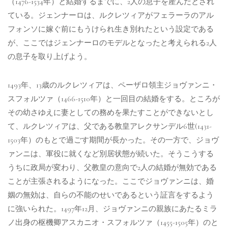
（1476-1534年）と結婚するまでに、2人の息子を産んだとされ
ている。ジェンナーロは、ルクレツィアがフェラーラのアル
フォンソに嫁ぐ前にもうけられ生き別れたという設定である
が、ここではジェンナーロのモデルとなったと考えられる2人
の息子を取り上げよう。
1493年、13歳のルクレツィアは、ペーザロ領主ジョヴァンニ・
スフォルツァ（1466-1510年）と一回目の結婚をする。ところが
その幼さゆえに妻としての務めを果たすことができないとし
て、ルクレツィアは、父である教皇アレクサンデル6世(1431-
1503年）のもとで過ごす期間が長かった。その一方で、ジョヴ
ァンニは、軍役に就くなど別居状態が続いた。そうこうする
うちに政局が変わり、父教皇の意向で2人の結婚が無効である
ことが主張されるようになった。ここでジョヴァンニは、婚
姻の無効は、自らの不能のせいであるという証言をするよう
に強いられた。1497年12月、ジョヴァンニの親族にあたるミラ
ノ出身の枢機卿アスカニオ・スフォルツァ（1455-1505年）のと