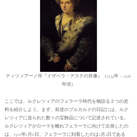
ティツィアーノ作『イザベラ・デステの肖像』（1534年 – 1536
年頃）
ここでは、ルクレツィアのフェラーラ時代を物語る２つの史
料を紹介しよう。まず、前述のブルカルドの日記には、ルク
レツィアに送られた数々の宝飾品について記述されている。
ルクレツィアがローマを離れフェラーラに向けて出発したの
は、1502年1月6日、フェラーラに到着したのは2月2日である