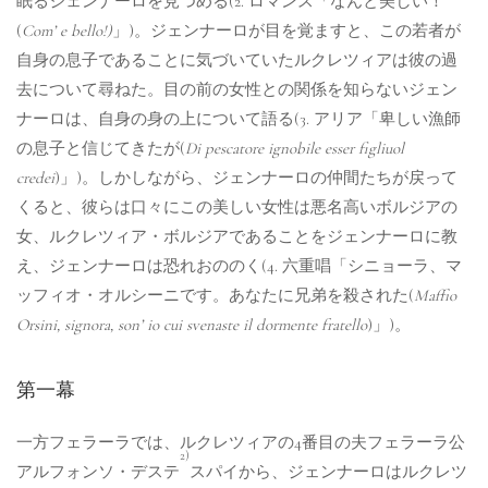
眠るジェンナーロを見つめる(2. ロマンス「なんと美しい！
(
Com’ e bello!)
」)。ジェンナーロが目を覚ますと、この若者が
自身の息子であることに気づいていたルクレツィアは彼の過
去について尋ねた。目の前の女性との関係を知らないジェン
ナーロは、自身の身の上について語る(3. アリア「卑しい漁師
の息子と信じてきたが(
Di pescatore ignobile esser figliuol
credei
)」)。しかしながら、ジェンナーロの仲間たちが戻って
くると、彼らは口々にこの美しい女性は悪名高いボルジアの
女、ルクレツィア・ボルジアであることをジェンナーロに教
え、ジェンナーロは恐れおののく(4. 六重唱「シニョーラ、マ
ッフィオ・オルシーニです。あなたに兄弟を殺された(
Maffio
Orsini, signora, son’ io cui svenaste il dormente fratello
)」)。
第一幕
一方フェラーラでは、ルクレツィアの4番目の夫フェラーラ公
2)
アルフォンソ・デステ
スパイから、ジェンナーロはルクレツ