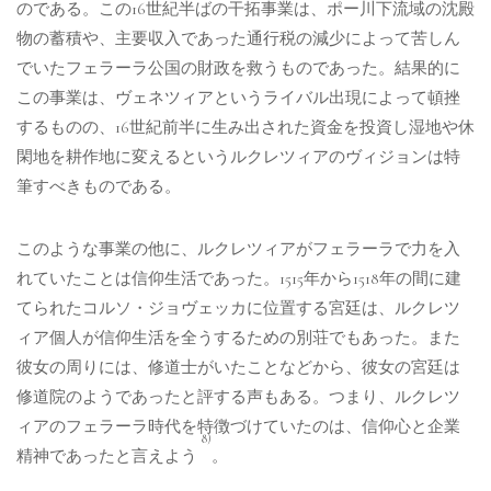
のである。この16世紀半ばの干拓事業は、ポー川下流域の沈殿
物の蓄積や、主要収入であった通行税の減少によって苦しん
でいたフェラーラ公国の財政を救うものであった。結果的に
この事業は、ヴェネツィアというライバル出現によって頓挫
するものの、16世紀前半に生み出された資金を投資し湿地や休
閑地を耕作地に変えるというルクレツィアのヴィジョンは特
筆すべきものである。
このような事業の他に、ルクレツィアがフェラーラで力を入
れていたことは信仰生活であった。1515年から1518年の間に建
てられたコルソ・ジョヴェッカに位置する宮廷は、ルクレツ
ィア個人が信仰生活を全うするための別荘でもあった。また
彼女の周りには、修道士がいたことなどから、彼女の宮廷は
修道院のようであったと評する声もある。つまり、ルクレツ
ィアのフェラーラ時代を特徴づけていたのは、信仰心と企業
8)
精神であったと言えよう
。