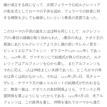
姻が成立する段になって、次期フェラーラ公妃ルクレツィア
の私生児としてローマの子供を認め、フェラーラの財産に対
する権限を少しでも確保したいという教皇の意図であった。
このローマの子供の誕生とほぼ時を同じくして、ルクレツィ
アの2番目の婚姻が取り決められた。2番目の夫は、ナポリ王の
親族にあたりルクレツィアより少し歳の若いサレルノ君主・
ビシェリエ公アルフォンソ・ダラゴーナ(1481-1500年）であっ
た。1498年7月、ヴァチカンにて結婚式が執り行われた。ルク
レツィアはアルフォンソを心から愛し、またアルフォンソも
それに応え、2人は仲睦まじい夫婦であった。ところがその幸
せは長くは続かなかった。それは、1499年5月12日、兄チェー
ザレと、ナヴァラ王の妹シャルロットの結婚式が行われるな
ど、教皇一族は、ナポリとの友好関係よりも、フランスと同
盟関係を選ぶようになったからである。1499年8月2日、夫アル
フォンソは、この政局を案じ、仲間を連れてローマから逃亡