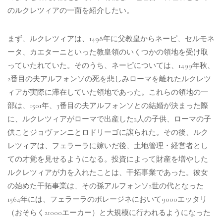
のルクレツィアの一面を紹介したい。
まず、ルクレツィアは、1498年に父教皇からネーピ、セルモネ
ータ、カエターニといった教皇領のいくつかの領地を受け取
っていたれていた。そのうち、ネーピについては、1499年秋、
2番目の夫アルフォンソの死を悲しみローマを離れたルクレツ
ィアが実際に滞在していた領地であった。これらの領地の一
部は、1501年、3番目の夫アルフォンソとの結婚が決まった際
に、ルクレツィアがローマで出産した2人の子供、ローマの子
供ことジョヴァンニとロドリーゴに譲られた。その後、ルク
レツィアは、フェラーラに嫁いだ後、土地管理・経営者とし
ての才覚を見せるようになる。投資によって財産を増やした
ルクレツィアが力を入れたことは、干拓事業であった。彼女
の始めた干拓事業は、その孫アルフォンソ2世の代となった
1564年には、フェラーラのポレージネにおいて9000エッタリ
（おそらく21000エーカー）と大規模に行われるようになった