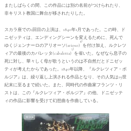
またしばらくの間、この作品には別の名前がつけられたり、
非キリスト教国に舞台が移されたりした。
スカラ座での2回目の上演は、1840年1月であった。この時、ド
ニゼッティは、エンディングシーンを変えるために、死んで
4)
ゆくジェンナーロのアリオーソ(arioso)
を付け加え、ルクレツ
5)
ィアの最後のカバレッタ(cabaletta)
を省いた。なぜなら息子の
死に対し、華々しく母が歌うというのは不自然だとドニゼッ
ティが考えたからであった。1840年以降、『ルクレツィア・ボ
ルジア』は、繰り返し上演される作品となり、その人気は19世
紀末に至るまで続いた。また、同時代の作曲家フランツ・リ
ストは、この『ルクレツィア・ボルジア』の他、ドニゼッテ
ィの作品に影響を受けて幻想曲を作曲している。