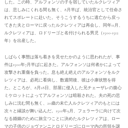
した。この時、アルフォンソの子を宿していたルクレツィア
は、悲しみにくれる間も無く、8月半ば、統治官として任命さ
れてスポレートに赴いた。そうこうするうちに逃亡から戻っ
てきた夫とローマに戻ったルクレツィアは再会し、同年11月、
ルクレツィアは、ロドリーゴと名付けられる男児（1500-1512
年）を出産した。
しばらく事態は落ち着きを見せたかのように思われたが、事
件は1500年7月半ばに起きた。アルフォンソは何者かによって
攻撃され重傷を負った。息も絶え絶えのアルフォンソをルク
レツィアは、必死に看病し、数週間後、彼は小康状態を得
た。ところが、8月18日、部屋に侵入した兄チェーザレの腹心
ミケロットによってアルフォンソは暗殺された。夫の死の悲
しみに沈む間も無く、20歳の未亡人ルクレツィアのもとには
次々と縁談が舞い込んだ。1501年9月、フェラーラに向けて次
なる婚姻のために旅立つことに決めたルクレツィアは、ロー
マの子供のジョヴァンニとロドリーゴにローマ内の所領を譲