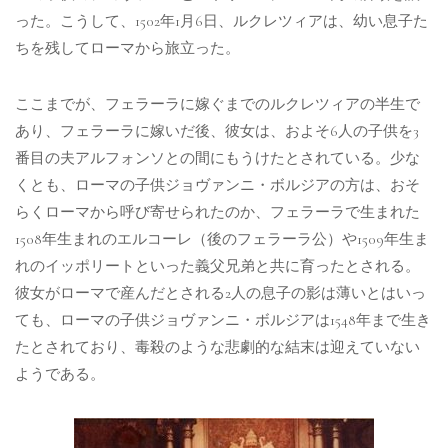
った。こうして、1502年1月6日、ルクレツィアは、幼い息子た
ちを残してローマから旅立った。
ここまでが、フェラーラに嫁ぐまでのルクレツィアの半生で
あり、フェラーラに嫁いだ後、彼女は、およそ6人の子供を3
番目の夫アルフォンソとの間にもうけたとされている。少な
くとも、ローマの子供ジョヴァンニ・ボルジアの方は、おそ
らくローマから呼び寄せられたのか、フェラーラで生まれた
1508年生まれのエルコーレ（後のフェラーラ公）や1509年生ま
れのイッポリートといった義父兄弟と共に育ったとされる。
彼女がローマで産んだとされる2人の息子の影は薄いとはいっ
ても、ローマの子供ジョヴァンニ・ボルジアは1548年まで生き
たとされており、毒殺のような悲劇的な結末は迎えていない
ようである。