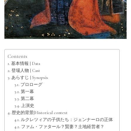
Contents
基本情報 | Data
登場人物 | Cast
あらすじ | Synopsis
プロローグ
第一幕
第二幕
上演史
歴史的背景|Historical context
ルクレツィアの子供たち：ジェンナーロの正体
ファム・ファタール？賢妻？土地経営者？