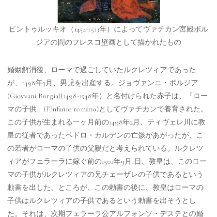
ピントゥルッキオ（1454-1513年）によってヴァチカン宮殿ボル
ジアの間のフレスコ壁画として描かれたもの
婚姻解消後、ローマで過ごしていたルクレツィアであった
が、1498年3月、男児を出産する。ジョヴァンニ・ボルジア
(Giovvani Borgia)(1498-1548年）と名付けられた赤子は、「ロー
マの子供」(l’Infante romano)としてヴァチカンで養育された。
この子供が生まれる一ヶ月前の1498年2月、ティヴェレ川に教
皇の従者であったペドロ・カルデンの亡骸があがったが、こ
の若者がローマの子供の父親だと考えられている。ルクレツ
ィアがフェラーラに嫁ぐ前の1501年9月1日、教皇は、このロー
マの子供がルクレツィアの兄チェーザレの子供であるという
勅書を出した。ところが、この勅書の後に、教皇はローマの
子供はルクレツィアの子供であるという勅書を出そうとし
た。それは、次期フェラーラ公アルフォンソ・デステとの婚