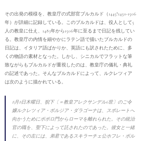
その出発の模様を、教皇庁の式部官ブルカルド（1445?1450-1506
年）が詳細に記録している。このブルカルドは、役人として5
人の教皇に仕え、1483年から1506年に至るまで日記を残してい
る。教皇庁の内情を細やかにラテン語で描いたブルカルドの
日記は、イタリア語ばかりか、英語にも訳されたために、多
くの物語の素材となった。しかし、シニカルでフラットな筆
致ながらもブルカルドが重視したのは、教皇庁の儀礼・典礼
の記述であった。そんなブルカルドによって、ルクレツィア
は次のように描かれている。
8月8日木曜日、猊下〔＝教皇アレクサンデル6世〕のご令
嬢ルクレツィア・ボルジア・ダラゴーナは、スポレートへ
向かうためにポポロ門からローマを離れられた。その統治
官の職を、聖下によって託されたのであった。彼女と一緒
に、その左には、弟君であるスキラーチェ公ホフレ・ボル