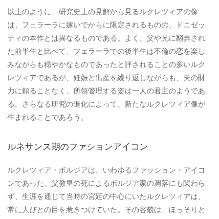
以上のように、研究史上の見解から見るルクレツィアの像
は、フェラーラに嫁いでからに限定されるものの、ドニゼッ
ティの本作とは異なるものである。よく、父や兄に翻弄され
た前半生と比べて、フェラーラでの後半生は不倫の恋を楽し
みながらも穏やかなものであったと評されることの多いルク
レツィアであるが、妊娠と出産を繰り返しながらも、夫の財
力に頼ることなく、所領管理する姿は一人の君主のようであ
る。さらなる研究の進化によって、新たなルクレツィア像が
生まれることであろう。
ルネサンス期のファションアイコン
ルクレツィア・ボルジアは、いわゆるファッション・アイコ
ンであった。父教皇の死によるボルジア家の凋落にも関わら
ず、生涯を通じて当時の宮廷の中心にいたルクレツィアは、
常に人びとの目を惹きつけていた。その容貌は、ほっそりと