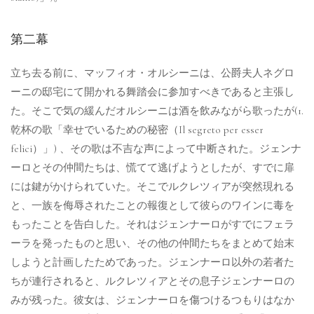
第二幕
立ち去る前に、マッフィオ・オルシーニは、公爵夫人ネグロ
ーニの邸宅にて開かれる舞踏会に参加すべきであると主張し
た。そこで気の緩んだオルシーニは酒を飲みながら歌ったが(1.
乾杯の歌「幸せでいるための秘密（Il segreto per esser
felici）」) 、その歌は不吉な声によって中断された。ジェンナ
ーロとその仲間たちは、慌てて逃げようとしたが、すでに扉
には鍵がかけられていた。そこでルクレツィアが突然現れる
と、一族を侮辱されたことの報復として彼らのワインに毒を
もったことを告白した。それはジェンナーロがすでにフェラ
ーラを発ったものと思い、その他の仲間たちをまとめて始末
しようと計画したためであった。ジェンナーロ以外の若者た
ちが連行されると、ルクレツィアとその息子ジェンナーロの
みが残った。彼女は、ジェンナーロを傷つけるつもりはなか